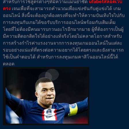
สำหรับการใช้สูตรต่างๆที่มีความแม่นยำชัด
ufabetสล็อตเว็บ
ตรง
เจนเพื่อที่จะสามารถคำนวณเพื่อแข่งขันกับคู่แข่งได้ เกม
ออนไลน์ สิ่งนี้จะต้องถูกต้องตรงที่จะทำให้ความบันเทิงใจไปกับ
การลงทุนกับเกมได้ขอรับบริการออนไลน์พร้อมกับเติมเต็ม
โดยที่ไม่ต้องมีคนมารบกวนอะไรอีกมากมาย ผู้ที่ต้องการเป็นผู้
มีความติดอกติดใจได้อย่างแท้จริงโดยไม่คลาดโอกาสสำหรับ
การสร้างกำไรค่าแรงงานจากการลงทุนเกมออนไลน์ในแต่ละ
รอบอย่างแน่แท้ที่ตรงต่อความอยากได้โดยตรงและยังสามารถ
ใช้เป็นคำตอบได้ สำหรับการลงทุนเกมคาสิโนออนไลน์นี้ได้
ตลอด