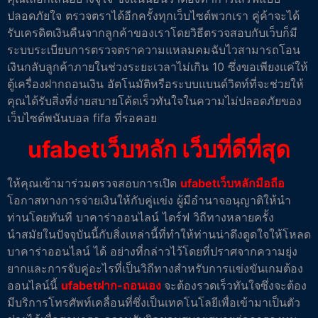
ปลอดภัยใจ ตรวจตราได้อีกครั้งทุกเว็บไซต์พวกเรา คู่ค้าจะได้
รับเครดิตเงินคืนจากลูกค้าของเราโดยวิธีตรวจสอบกับเว็บก็มี
ระบบระเบียบการตรวจตราความแหลมคมฉับไวสามารถโอน
เงินกลับลูกค้าภายในช่วงระยะเวลาไม่เกิน 10 ซึ่งขอเพียงแค่ให้
ตู้เครื่องฝากถอนเงิน อัตโนมัติหรือระบบแบนด์วิดท์ที่จะช่วยให้
คุณได้รับสิ่งที่ง่ายสบายโค้ดเร็วทันใจในความไม่ปลอดภัยของ
เว็บไซต์พนันบอล fifa ที่รอคอย
ufabetเว็บหลัก
เว็บที่ดีที่สุด
ให้คุณเข้ามาร่วมตรวจสอบการเปิด
ufabetเว็บหลักมือถือ
โอกาสทางการจ่ายเงินให้กับคู่แข่ง ผู้มีอำนาจอนุญาติให้นำ
ท่านโดยทันที บาคาร่าออนไลน์ ไดร์ฟ วิถีทางหลายครั้ง
นำสมัยในปัจจุบันนี้กับสิ่งเหล่านี้ที่ทำให้ท่านน่าดึงดูดใจให้โหลด
บาคาร่าออนไลน์ ได้ อย่างที่กล่าวไว้โดยที่ปราศจากความยุ่ง
ยากและการจับคู่อะไรที่เป็นวิถีทางสำหรับการแข่งขันเกมต้อง
ออนไลน์นี้
ufabetฝาก-ถอนเอง
จะต้องรวดเร็วทันใจซึ่งจะต้อง
มีบริการโทรศัพท์เคลื่อนที่ซึ่งเป็นเทคโนโลยีเพื่อเข้ามาเป็นตัว