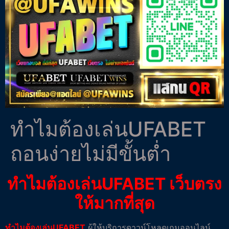
ทำไมต้องเล่นUFABET
ถอนง่ายไม่มีขั้นต่ำ
ทำไมต้องเล่นUFABET
เว็บตรง
ให้มากที่สุด
ทำไมต้องเล่นUFABET
ผู้ให้บริการดาวน์โหลดเกมออนไลน์