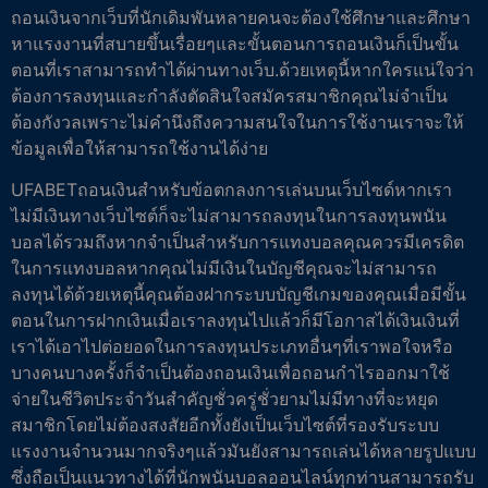
ถอนเงินจากเว็บที่นักเดิมพันหลายคนจะต้องใช้ศึกษาและศึกษา
หาแรงงานที่สบายขึ้นเรื่อยๆและขั้นตอนการถอนเงินก็เป็นขั้น
ตอนที่เราสามารถทำได้ผ่านทางเว็บ.ด้วยเหตุนี้หากใครแน่ใจว่า
ต้องการลงทุนและกำลังตัดสินใจสมัครสมาชิกคุณไม่จำเป็น
ต้องกังวลเพราะไม่คำนึงถึงความสนใจในการใช้งานเราจะให้
ข้อมูลเพื่อให้สามารถใช้งานได้ง่าย
UFABETถอนเงินสำหรับข้อตกลงการเล่นบนเว็บไซด์หากเรา
ไม่มีเงินทางเว็บไซต์ก็จะไม่สามารถลงทุนในการลงทุนพนัน
บอลได้รวมถึงหากจำเป็นสำหรับการแทงบอลคุณควรมีเครดิต
ในการแทงบอลหากคุณไม่มีเงินในบัญชีคุณจะไม่สามารถ
ลงทุนได้ด้วยเหตุนี้คุณต้องฝากระบบบัญชีเกมของคุณเมื่อมีขั้น
ตอนในการฝากเงินเมื่อเราลงทุนไปแล้วก็มีโอกาสได้เงินเงินที่
เราได้เอาไปต่อยอดในการลงทุนประเภทอื่นๆที่เราพอใจหรือ
บางคนบางครั้งก็จำเป็นต้องถอนเงินเพื่อถอนกำไรออกมาใช้
จ่ายในชีวิตประจำวันสำคัญชั่วครู่ชั่วยามไม่มีทางที่จะหยุด
สมาชิกโดยไม่ต้องสงสัยอีกทั้งยังเป็นเว็บไซต์ที่รองรับระบบ
แรงงานจำนวนมากจริงๆแล้วมันยังสามารถเล่นได้หลายรูปแบบ
ซึ่งถือเป็นแนวทางได้ที่นักพนันบอลออนไลน์ทุกท่านสามารถรับ