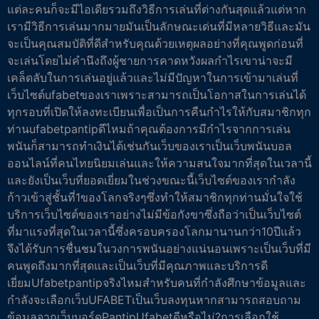
แต่ละคนก็จะมีไอเดียรวมถึงวิธีการเล่นที่ต่างกันสุดแล้วแต่หาก
เรามีวิธีการเล่นมากมายมันเป็นลักษณะเด่นที่มีหลายวิธีและมัน
จะเป็นคุณสมบัติที่ดีสำหรับคุณด้วยเหตุผลอย่างที่คุณพูดก่อนที่
จะเล่นโดยไม่คำนึงถึงผู้ชายการคาดหวังผลกำไรเขาน่าจะมี
เคล็ดลับในการเล่นอยู่แล้วและไม่มีปัญหาในการเข้ามาเล่นที่
เว็บไซต์ufabetของเราเพราะสามารถเป็นโอกาสในการเล่นได้
ทุกรอบที่เปิดให้ลงทะเบียนเพื่อเป็นการคืนกำไรให้กับสมาชิกทุก
ท่านufabetpantipดีไหมถ้าคุณต้องการมีกำไรจากการเล่น
พนันก็สามารถทำเงินได้เช่นกันเว็บของเราเป็นเว็บพนันบอล
ออนไลน์ที่คนไทยนิยมเล่นและให้ความสนใจมากที่สุดในเวลานี้
และยังเป็นเว็บที่ยอดเยี่ยมในช่วงขณะนี้เว็บไซต์ของเรากำลัง
ก้าวเข้าสู่ชั้นที่1ของโลกจริงๆซึ่งทำให้สมาชิกทุกท่านมั่นใจใช้
บริการเว็บไซต์ของเราอย่างไม่มีข้อกังขาซึ่งถือว่าเป็นเว็บไซต์
ที่มาแรงที่สุดในเวลานี้ซึ่งครอบครองโลกมานานกว่า10ปีแล้ว
จึงได้รับการชื่นชมในวงการพนันอย่างแน่นอนเพราะเป็นเว็บที่มี
คนพูดถึงมากที่สุดและเป็นเว็บที่มีคุณภาพและบริการดี
เยี่ยมUfabetpantipจริงไหมสำหรับคนที่กำลังศึกษาข้อมูลและ
กำลังจะเลือกเว็บUFABETเป็นเว็บลงทุนหากสามารถสอบถาม
ข้อมูลจากเว็บบอร์ดPantipUfabetดีหรือไม่?การเลือกใช้