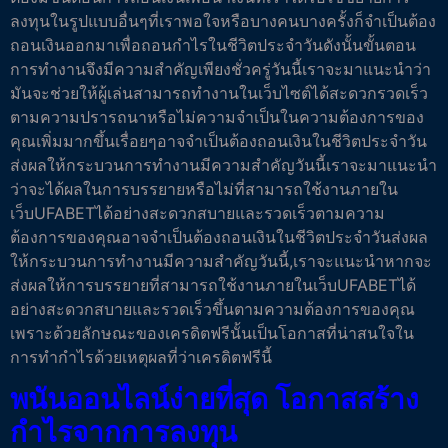
ลงทุนในรูปแบบอื่นๆที่เราพอใจหรือบางคนบางครั้งก็จำเป็นต้อง
ถอนเงินออกมาเพื่อถอนกำไรในชีวิตประจำวันดังนั้นขั้นตอน
การทำงานจึงมีความสำคัญเพียงชั่วครู่วันนี้เราจะมาแนะนำว่า
มันจะช่วยให้ผู้เล่นสามารถทำงานในเว็บไซต์ได้สะดวกรวดเร็ว
ตามความปรารถนาหรือไม่ความจำเป็นในความต้องการของ
คุณเพิ่มมากขึ้นเรื่อยๆอาจจำเป็นต้องถอนเงินในชีวิตประจำวัน
ส่งผลให้กระบวนการทำงานมีความสำคัญวันนี้เราจะมาแนะนำ
ว่าจะได้ผลในการบรรยายหรือไม่ที่สามารถใช้งานภายใน
เว็บUFABETได้อย่างสะดวกสบายและรวดเร็วตามความ
ต้องการของคุณอาจจำเป็นต้องถอนเงินในชีวิตประจำวันส่งผล
ให้กระบวนการทำงานมีความสำคัญวันนี้,เราจะแนะนำหากจะ
ส่งผลให้การบรรยายที่สามารถใช้งานภายในเว็บUFABETได้
อย่างสะดวกสบายและรวดเร็วขึ้นตามความต้องการของคุณ
เพราะด้วยลักษณะของเครดิตฟรีนั้นเป็นโอกาสที่น่าสนใจใน
การทำกำไรด้วยเหตุผลที่ว่าเครดิตฟรีนี้
พนันออนไลน์ง่ายที่สุด โอกาสสร้าง
กำไรจากการลงทุน